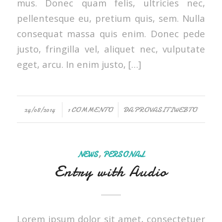
mus. Donec quam felis, ultricies nec,
pellentesque eu, pretium quis, sem. Nulla
consequat massa quis enim. Donec pede
justo, fringilla vel, aliquet nec, vulputate
eget, arcu. In enim justo, […]
/
/
24/08/2014
1 COMMENTO
DA
PROVASITIWEBTO
NEWS
,
PERSONAL
Entry with Audio
Lorem ipsum dolor sit amet, consectetuer