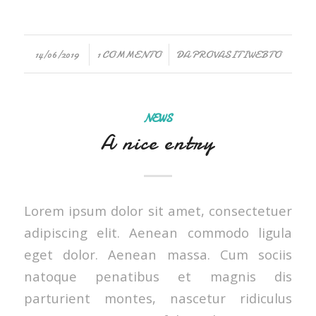
/
/
14/06/2019
1 COMMENTO
DA
PROVASITIWEBTO
NEWS
A nice entry
Lorem ipsum dolor sit amet, consectetuer
adipiscing elit. Aenean commodo ligula
eget dolor. Aenean massa. Cum sociis
natoque penatibus et magnis dis
parturient montes, nascetur ridiculus